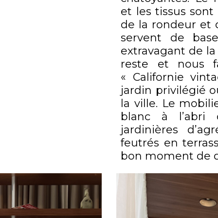
et les tissus so
de la rondeur et 
servent de bas
extravagant de la
reste et nous f
« Californie vint
jardin privilégié o
la ville. Le mobil
blanc à l’abri
jardinières d’a
feutrés en terras
bon moment de d