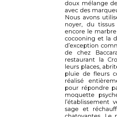
doux mélange de s
avec des marqueur
Nous avons utili
noyer, du tissus
encore le marbre
cocooning et la d
d’exception com
de chez Baccara
restaurant la Cr
leurs places, abrit
pluie de fleurs 
réalisé entière
pour répondre p
moquette psyché
l’établissement 
sage et réchauf
chatoyantes. Le 