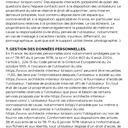
interieur-brisson.com/. Des espaces interactifs (possibilité de poser des
questions dans l'espace contact) sont à la disposition des utilisateurs. Le
propriétaire du site se réserve le droit de supprimer, sans mise en
demeure préalable, tout contenu déposé dans cet espace qui
contreviendrait à la législation applicable en France, en particulier aux
dispositions relatives à la protection des données. Le cas échéant, Le
propriétaire du site se réserve également la possibilité de mettre en
cause la responsabilité civile et/ou pénale de l'utilisateur, notamment
en cas de message à caractère raciste, injurieux, diffamant, ou
pornographique, quel que soit le support utilisé (texte, photographie…).
7. GESTION DES DONNÉES PERSONNELLES.
En France, les données personnelles sont notamment protégées par la
loi n° 78-87 du 6 janvier 1978, la loi n° 2004-801 du 6 août 2004,
l'article L. 226-13 du Code pénal et la Directive Européenne du 24
octobre 1995. A l'occasion de l'utilisation du site
https://www.architecte-interieur-brisson.com/, peuvent être recueillies
: l'URL des liens par l'intermédiaire desquels l'utilisateur a accédé au site
https://www.architecte-interieur-brisson.com/, le fournisseur d'accès de
l'utilisateur, l'adresse de protocole Internet (IP) de l'utilisateur. En tout
état de cause Le propriétaire du site ne collecte des informations
personnelles relatives à l'utilisateur que pour le besoin de certains
services proposés par le site https://www.architecte-interieur-
brisson.com/. L'utilisateur fournit ces informations en toute
connaissance de cause, notamment lorsqu'il procède par lui-même à
leur saisie. Il est alors précisé à l'utilisateur du site
https://www.architecte-interieur-brisson.com/ l'obligation ou non de
fournir ces informations. Conformément aux dispositions des articles
38 et suivants de la loi 78-17 du 6 janvier 1978 relative à l'informatique,
aux fichiers et aux libertés, tout utilisateur dispose d'un droit d'accès, de