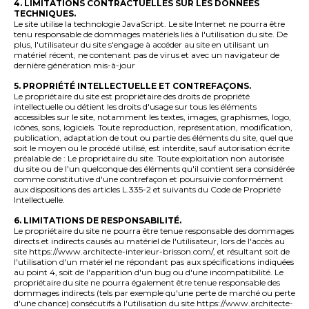
4. LIMITATIONS CONTRACTUELLES SUR LES DONNÉES
TECHNIQUES.
Le site utilise la technologie JavaScript. Le site Internet ne pourra être
tenu responsable de dommages matériels liés à l'utilisation du site. De
plus, l'utilisateur du site s'engage à accéder au site en utilisant un
matériel récent, ne contenant pas de virus et avec un navigateur de
dernière génération mis-à-jour
5. PROPRIÉTÉ INTELLECTUELLE ET CONTREFAÇONS.
Le propriétaire du site est propriétaire des droits de propriété
intellectuelle ou détient les droits d'usage sur tous les éléments
accessibles sur le site, notamment les textes, images, graphismes, logo,
icônes, sons, logiciels. Toute reproduction, représentation, modification,
publication, adaptation de tout ou partie des éléments du site, quel que
soit le moyen ou le procédé utilisé, est interdite, sauf autorisation écrite
préalable de : Le propriétaire du site. Toute exploitation non autorisée
du site ou de l'un quelconque des éléments qu'il contient sera considérée
comme constitutive d'une contrefaçon et poursuivie conformément
aux dispositions des articles L.335-2 et suivants du Code de Propriété
Intellectuelle.
6. LIMITATIONS DE RESPONSABILITÉ.
Le propriétaire du site ne pourra être tenue responsable des dommages
directs et indirects causés au matériel de l'utilisateur, lors de l'accès au
site https://www.architecte-interieur-brisson.com/, et résultant soit de
l'utilisation d'un matériel ne répondant pas aux spécifications indiquées
au point 4, soit de l'apparition d'un bug ou d'une incompatibilité. Le
propriétaire du site ne pourra également être tenue responsable des
dommages indirects (tels par exemple qu'une perte de marché ou perte
d'une chance) consécutifs à l'utilisation du site https://www.architecte-