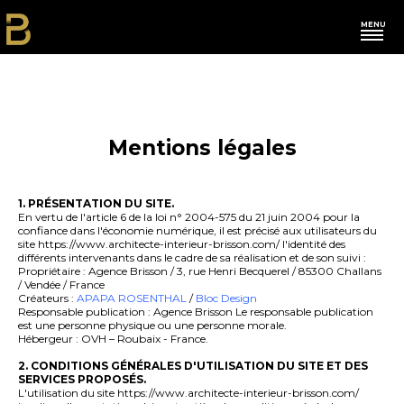
MENU
L'agence
Nos actus
Restau-Hôtels
Mentions légales
Commerces
1. PRÉSENTATION DU SITE.
En vertu de l'article 6 de la loi n° 2004-575 du 21 juin 2004 pour la
Bureaux
confiance dans l'économie numérique, il est précisé aux utilisateurs du
site https://www.architecte-interieur-brisson.com/ l'identité des
différents intervenants dans le cadre de sa réalisation et de son suivi :
Franchises
Propriétaire : Agence Brisson / 3, rue Henri Becquerel / 85300 Challans
/ Vendée / France
Créateurs :
APAPA ROSENTHAL
/
Bloc Design
Habitations
Responsable publication : Agence Brisson Le responsable publication
est une personne physique ou une personne morale.
Hébergeur : OVH – Roubaix - France.
Autres
2. CONDITIONS GÉNÉRALES D'UTILISATION DU SITE ET DES
SERVICES PROPOSÉS.
Contact
L'utilisation du site https://www.architecte-interieur-brisson.com/