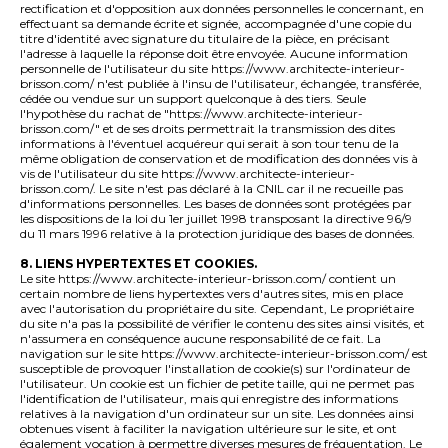
rectification et d'opposition aux données personnelles le concernant, en
effectuant sa demande écrite et signée, accompagnée d'une copie du
titre d'identité avec signature du titulaire de la pièce, en précisant
l'adresse à laquelle la réponse doit être envoyée. Aucune information
personnelle de l'utilisateur du site https://www.architecte-interieur-
brisson.com/ n'est publiée à l'insu de l'utilisateur, échangée, transférée,
cédée ou vendue sur un support quelconque à des tiers. Seule
l'hypothèse du rachat de "https://www.architecte-interieur-
brisson.com/" et de ses droits permettrait la transmission des dites
informations à l'éventuel acquéreur qui serait à son tour tenu de la
même obligation de conservation et de modification des données vis à
vis de l'utilisateur du site https://www.architecte-interieur-
brisson.com/. Le site n'est pas déclaré à la CNIL car il ne recueille pas
d'informations personnelles. Les bases de données sont protégées par
les dispositions de la loi du 1er juillet 1998 transposant la directive 96/9
du 11 mars 1996 relative à la protection juridique des bases de données.
8. LIENS HYPERTEXTES ET COOKIES.
Le site https://www.architecte-interieur-brisson.com/ contient un
certain nombre de liens hypertextes vers d'autres sites, mis en place
avec l'autorisation du propriétaire du site. Cependant, Le propriétaire
du site n'a pas la possibilité de vérifier le contenu des sites ainsi visités, et
n'assumera en conséquence aucune responsabilité de ce fait. La
navigation sur le site https://www.architecte-interieur-brisson.com/ est
susceptible de provoquer l'installation de cookie(s) sur l'ordinateur de
l'utilisateur. Un cookie est un fichier de petite taille, qui ne permet pas
l'identification de l'utilisateur, mais qui enregistre des informations
relatives à la navigation d'un ordinateur sur un site. Les données ainsi
obtenues visent à faciliter la navigation ultérieure sur le site, et ont
également vocation à permettre diverses mesures de fréquentation. Le