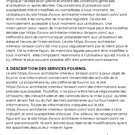
implique l'acceptation pleine et entière des conditions générales
d'utilisation ci-après décrites. Ces conditions d'utilisation sont
susceptibles d'être modifiées ou complétées à tout moment, les
utilisateurs du site https://www.architecte-interieur-brisson.com/ sont
donc invités à les consulter de manière régulière. Ce site est
normalement accessible à tout moment aux utilisateurs. Une
interruption pour raison de maintenance technique peut être toutefois
décidée par https://www.architecte-interieur-brisson.com/, qui
s'efforcera alors de communiquer préalablement aux utilisateurs les
dates et heures de l'intervention. Le site https://www.architecte-
interieur-brisson.com/ est mis à jour régulièrement par le client pour le
client. De la même façon, les mentions légales peuvent être modifiées à
tout moment : elles s'imposent néanmoins à l'utilisateur qui est invité à
s'y référer le plus souvent possible afin d'en prendre connaissance.
3. DESCRIPTION DES SERVICES FOURNIS.
Le site https://www.architecte-interieur-brisson.com/ a pour objet de
fournir une information concernant l'ensemble des activités de la
société. Le propriétaire du site s'efforce de fournir sur le site
https://www.architecte-interieur-brisson.com/ des informations aussi
précises que possible. Toutefois, il ne pourra être tenue responsable des
omissions, des inexactitudes et des carences dans la mise à jour, qu'elles
soient de son fait ou du fait des tiers partenaires qui lui fournissent ces
informations. Toutes les informations indiquées sur le site
https://www.architecte-interieur-brisson.com/ sont données à titre
indicatif, et sont susceptibles d'évoluer. Par ailleurs, les renseignements
figurant sur le site https://www.architecte-interieur-brisson.com/ ne
sont pas exhaustifs. Ils sont donnés sous réserve de modifications ayant
été apportées depuis leur mise en ligne.