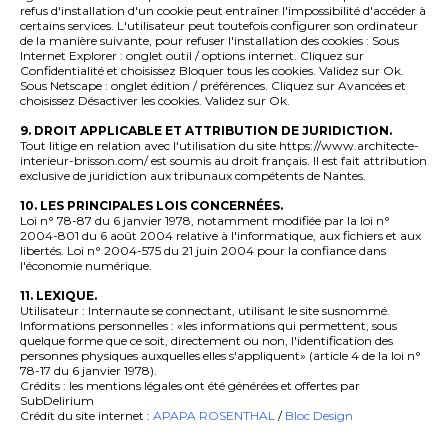
refus d'installation d'un cookie peut entraîner l'impossibilité d'accéder à
certains services. L'utilisateur peut toutefois configurer son ordinateur
de la manière suivante, pour refuser l'installation des cookies : Sous
Internet Explorer : onglet outil / options internet. Cliquez sur
Confidentialité et choisissez Bloquer tous les cookies. Validez sur Ok.
Sous Netscape : onglet édition / préférences. Cliquez sur Avancées et
choisissez Désactiver les cookies. Validez sur Ok.
9. DROIT APPLICABLE ET ATTRIBUTION DE JURIDICTION.
Tout litige en relation avec l'utilisation du site https://www.architecte-
interieur-brisson.com/ est soumis au droit français. Il est fait attribution
exclusive de juridiction aux tribunaux compétents de Nantes.
10. LES PRINCIPALES LOIS CONCERNÉES.
Loi n° 78-87 du 6 janvier 1978, notamment modifiée par la loi n°
2004-801 du 6 août 2004 relative à l'informatique, aux fichiers et aux
libertés. Loi n° 2004-575 du 21 juin 2004 pour la confiance dans
l'économie numérique.
11. LEXIQUE.
Utilisateur : Internaute se connectant, utilisant le site susnommé.
Informations personnelles : «les informations qui permettent, sous
quelque forme que ce soit, directement ou non, l'identification des
personnes physiques auxquelles elles s'appliquent» (article 4 de la loi n°
78-17 du 6 janvier 1978).
Crédits : les mentions légales ont été générées et offertes par
SubDelirium
Crédit du site internet :
APAPA ROSENTHAL
/
Bloc Design