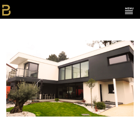
MENU
L'agence
Nos actus
Restau-Hôtels
Commerces
Bureaux
Franchises
Habitations
Autres
Contact