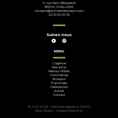
3, rue Henri Becquerel
85300 CHALLANS
i.brisson@architectebrisson.com
02 51 93 09 53
Suivez-nous
MENU
L'agence
Nos actus
Restau-Hôtels
Commerces
Bureaux
Franchises
Habitations
Autres
Contact
© 2021-2026 -
Mentions légales et RGPD
Bloc Design
-
Apapa Rosenthal