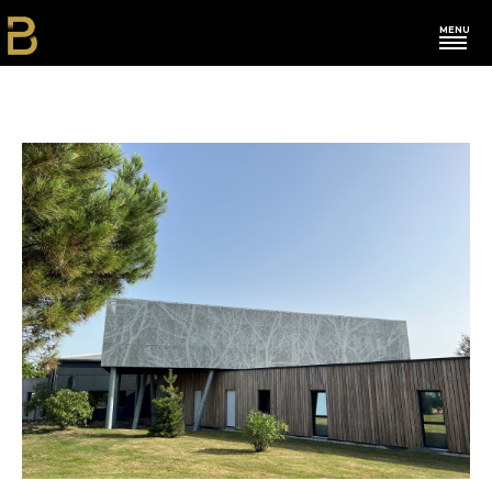
MENU
L'agence
Nos actus
Restau-Hôtels
Commerces
Bureaux
Franchises
Habitations
Autres
Contact