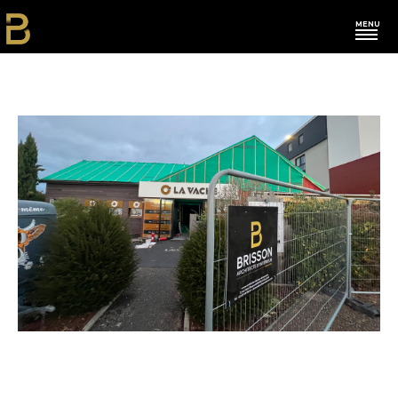
MENU
L'agence
Nos actus
Restau-Hôtels
Commerces
Bureaux
Franchises
Habitations
Autres
Contact