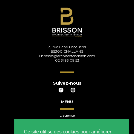
3, rue Henri Becquerel
85300 CHALLANS
i.brisson@architectebrisson.com
02 51 93 09 53
Suivez-nous
MENU
L'agence
Nos actus
Restau-Hôtels
Commerces
Ce site utilise des cookies pour améliorer
Bureaux