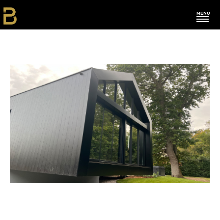
MENU
L'agence
Nos actus
Restau-Hôtels
Commerces
Bureaux
Franchises
Habitations
Autres
Contact